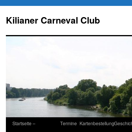
Kilianer Carneval Club
Zum
Startseite –
Termine
Kartenbestellung
Geschic