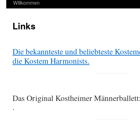
Inhalt
Willkommen
springen
Links
Die bekannteste und beliebteste Koste
die Kostem Harmonists.
Das Original Kostheimer Männerballett
.